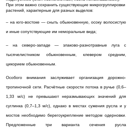
При этом важно сохранить существующие микрогруппировки
растений, характерные для разных выделов:
– на юго-востоке — сныть обыкновенную, осоку волосистую
и иные сопутствующие им неморальные вида;
– на северо-западе — злаково-разнотравные луга с
тысячелистником обыкновенным, клевером средним,
цикорием обыкновенным.
Особого внимания заслуживает организация дорожно-
тропиночной сети. Расчётные скорости потока в ручье (0,6–
1,33 м/с) не превышают неразмывающих значений для
суглинка (0,7–1,3 м/с), однако в местах сужения русла и у
мостов необходимо берегоукрепление методом одерновки.
Предложенные три варианта сечения русла