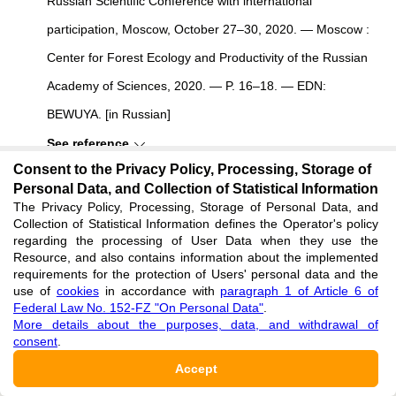
Russian Scientific Conference with international
participation, Moscow, October 27–30, 2020. — Moscow :
Center for Forest Ecology and Productivity of the Russian
Academy of Sciences, 2020. — P. 16–18. — EDN:
BEWUYA. [in Russian]
See reference
Consent to the Privacy Policy, Processing, Storage of
Personal Data, and Collection of Statistical Information
Klassifikatsiya gigrotopov [Classification of hygrotopes] //
The Privacy Policy, Processing, Storage of Personal Data, and
Arbo Garden. — URL:
Collection of Statistical Information defines the Operator's policy
regarding the processing of User Data when they use the
https://www.activestudy.info/opisanie-gigrotopov/
Resource, and also contains information about the implemented
requirements for the protection of Users' personal data and the
(accessed: 14.03.2022). [in Russian]
use of
cookies
in accordance with
paragraph 1 of Article 6 of
Federal Law No. 152-FZ "On Personal Data"
.
See reference
More details about the purposes, data, and withdrawal of
consent
.
Kuteva E.V. Otsenka rekreatsionnykh vozmozhnostey i
Accept
ekosistemnykh uslug, predostavlyayemykh osobo