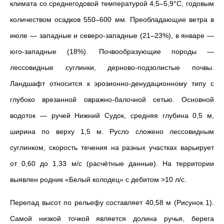
климата со среднегодовой температурой 4,5–5,9°С, годовым
количеством осадков 550–600 мм. Преобладающие ветра в
июле — западные и северо-западные (21–23%), в январе —
юго-западные (18%). Почвообразующие породы —
лессовидные суглинки, дерново-подзолистые почвы.
Ландшафт относится к эрозионно-денудационному типу с
глубоко врезанной овражно-балочной сетью. Основной
водоток — ручей Нижний Судок, средняя глубина 0,5 м,
ширина по верху 1,5 м. Русло сложено лессовидным
суглинком, скорость течения на разных участках варьирует
от 0,60 до 1,33 м/с (расчётные данные). На территории
выявлен родник «Белый колодец» с дебитом >10 л/с.
Перепад высот по рельефу составляет 40,58 м (Рисунок 1).
Самой низкой точкой является долина ручья, берега