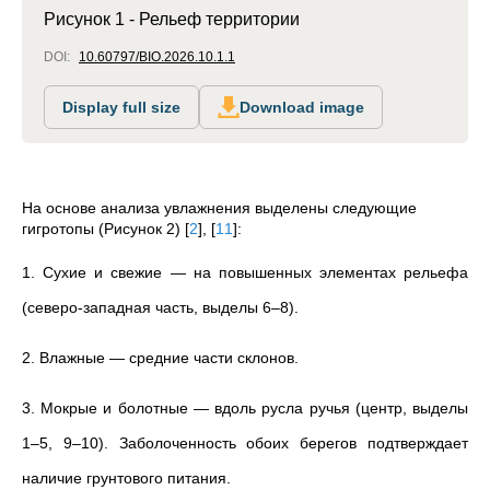
Рисунок 1 - Рельеф территории
DOI:
10.60797/BIO.2026.10.1.1
Display full size
Download image
На основе анализа увлажнения выделены следующие
гигротопы (Рисунок 2)
[
2
]
,
[
11
]
:
1. Сухие и свежие — на повышенных элементах рельефа
(северо-западная часть, выделы 6–8).
2. Влажные — средние части склонов.
3. Мокрые и болотные — вдоль русла ручья (центр, выделы
1–5, 9–10). Заболоченность обоих берегов подтверждает
наличие грунтового питания.