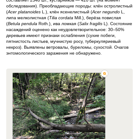
составляет 2340 шт., кустарников — 420 шт. (на момент
обследования). Преобладающие породы: клён остролистный
(
Acer platanoides
L.), клён ясенелистный (
Acer negundo
L,
липа мелколистная (
Tilia cordata
Mill.), берёза повислая
(
Betula pendula
Roth.), ива ломкая (
Salix fragilis
L). Состояние
насаждений оценено как неудовлетворительное: 30–50%
деревьев имеют признаки ослабления (сухие побеги,
пятнистость листьев, мучнистую росу, туберкуляриевый
некроз). Выявлены ветровалы, буреломы, сухостой. Очагов
энтомологического заражения не обнаружено.