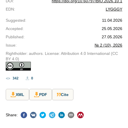
DOI
:
https://doi.org/10.60797/BIO.2026.10.1
EDN
:
LYGGGY
Suggested
:
11.04.2026
Accepted
:
25.05.2026
Published
:
27.05.2026
Issue
:
№ 2 (10), 2026
Rightholder: authors. License: Attribution 4.0 International (CC
BY 4.0)
342
0
XML
PDF
Cite
Share
: