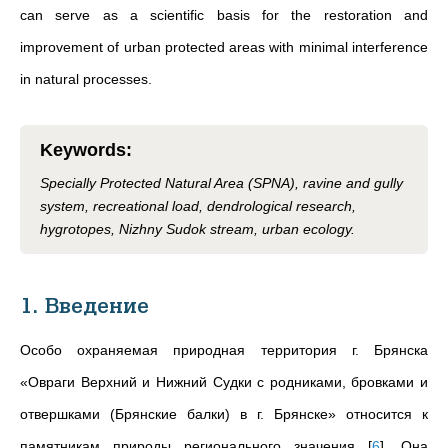
can serve as a scientific basis for the restoration and
improvement of urban protected areas with minimal interference
in natural processes.
Keywords
:
Specially Protected Natural Area (SPNA), ravine and gully
system, recreational load, dendrological research,
hygrotopes, Nizhny Sudok stream, urban ecology.
1. Введение
Особо охраняемая природная территория г. Брянска
«Овраги Верхний и Нижний Судки с родниками, бровками и
отвершками (Брянские балки) в г. Брянске
»
относится к
памятникам природы регионального значения
[
6
]
. Она