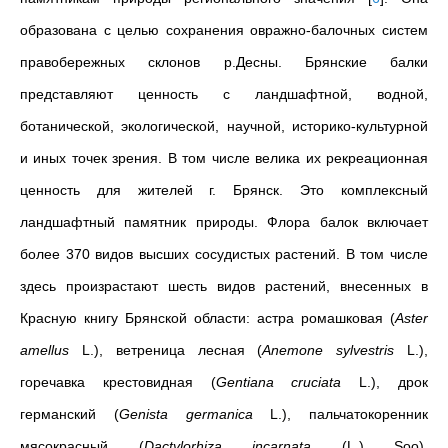
образована с целью сохранения овражно-балочных систем
правобережных склонов р.Десны. Брянские балки
представляют ценность с ландшафтной, водной,
ботанической, экологической, научной, историко-культурной
и иных точек зрения. В том числе велика их рекреационная
ценность для жителей г. Брянск. Это комплексный
ландшафтный памятник природы. Флора балок включает
более 370 видов высших сосудистых растений. В том числе
здесь произрастают шесть видов растений, внесенных в
Красную книгу Брянской области:
астра ромашковая (
Aster
amellus
L.), ветреница лесная (
Anemone sylvestris
L.),
горечавка крестовидная (
Gentiana cruciata
L.), дрок
германский (
Genista germanica
L.), пальчатокоренник
мясокрасный (
Dactylorhiza incarnata
(L.) Soo),