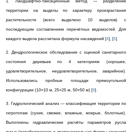
1. Ландшафтно-таксационный метод — разделение
территории на выделы по характеру произрастания
растительности (всего выделено 10 выделов) с
последующим составлением перечётных ведомостей. Для
каждого выдела рассчитана формула насаждений
[
4
]
,
[
5
]
.
2. Дендрологическое обследование с оценкой санитарного
состояния деревьев по 4 категориям (хорошее,
удовлетворительное, неудовлетворительное, аварийное).
Использовались пробные площади прямоугольной
конфигурации (10×10 м, 25×25 м, 50×50 м)
[
8
]
.
3. Гидрологический анализ — классификация территории по
гигротопам (сухие, свежие, влажные, мокрые, болотные).
Выполнены гидравлические расчёты параметров русла
ручья (параболическая и трапецеидальная формы сечения)