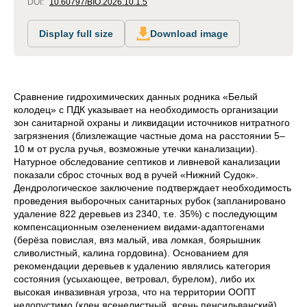
DOI:
10.60797/BIO.2026.10.1.5
Display full size
Download image
Сравнение гидрохимических данных родника «Белый
колодец» с ПДК указывает на необходимость организации
зон санитарной охраны и ликвидации источников нитратного
загрязнения (близлежащие частные дома на расстоянии 5–
10 м от русла ручья, возможные утечки канализации).
Натурное обследование септиков и ливневой канализации
показали сброс сточных вод в ручей «Нижний Судок».
Дендрологическое заключение подтверждает необходимость
проведения выборочных санитарных рубок (запланировано
удаление 822 деревьев из 2340, т.е. 35%) с последующим
компенсационным озеленением видами-адаптогенами
(берёза повислая, вяз малый, ива ломкая, боярышник
сливолистный, калина гордовина). Основанием для
рекомендации деревьев к удалению являлись категория
состояния (усыхающее, ветровал, бурелом), либо их
высокая инвазивная угроза, что на территории ООПТ
недопустимо (клен ясенелистный, ясень пенсильванский).