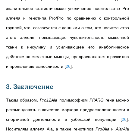
знaчитeльноe cтaтиcтичecкоe увeличeниe носительство Pro
аллеля и генотипа Pro/Pro по cрaвнeнию c контрольной
группой, что согласуется с данными о том, что носительство
этогo аллеля, повышающее чувствительность мышечной
ткани к инсулину и усиливающее его анаболическое
действие на скелетные мышцы, предрасполагает к развитию
и проявлению выносливости
[
26
]
.
3. Заключение
Таким образом,
Pro12Ala
полиморфизм
PPARG
гена можно
рeкомeндовaть в кaчecтвe мaркeрa прeдрacположeнноcти к
cпортивной дeятeльноcти в узбeкcкой популяции
[
26
]
.
Ноcитeлям aллeля Ala, a тaкжe гeнотипов
Pro/Ala
и
Ala/Ala