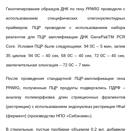
Генотипирование образцов ДНК по гену
PPARG
проводили с
использованием специфических олигонуклеотидных
праймеров. ПЦР проводили с использованием набора
реагентов для ПЦР амплификации ДНК GenePakTM PCR
Core. Условия ПЦР были следующими: 94 0С – 5 мин, затем
35 циклов: 94 0С – 40 сек, 58 0С – 40 сек, 72 0С – 40 сек,
заключительная элонгация – 72 0С – 7 мин.
После проведения стандартной ПЦР-амплификации гена
PPARG, полученные ПЦР продукты подвергались ПДРФ –
анализу полиморфизма длин стрикционных фрагментов
(рестрикции) с использованием эндонуклеаз рестрикции HhaI
(фермент) (производство НПО
«
Сибэнзим
»
).
В стерильные, пустые пробирки объемом 0,2 мл, добавили