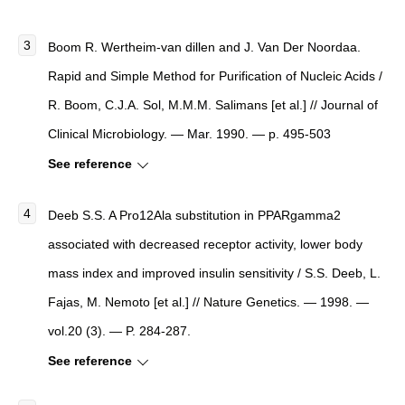
Boom R. Wertheim-van dillen and J. Van Der Noordaa.
Rapid and Simple Method for Purification of Nucleic Acids /
R. Boom, С.J.A. Sol, М.M.M. Salimans [et al.] // Journal of
Clinical Microbiology. — Mar. 1990. — p. 495-503
See reference
Deeb S.S. A Pro12Ala substitution in PPARgamma2
associated with decreased receptor activity, lower body
mass index and improved insulin sensitivity / S.S. Deeb, L.
Fajas, M. Nemoto [et al.] // Nature Genetics. — 1998. —
vol.20 (3). — P. 284-287.
See reference