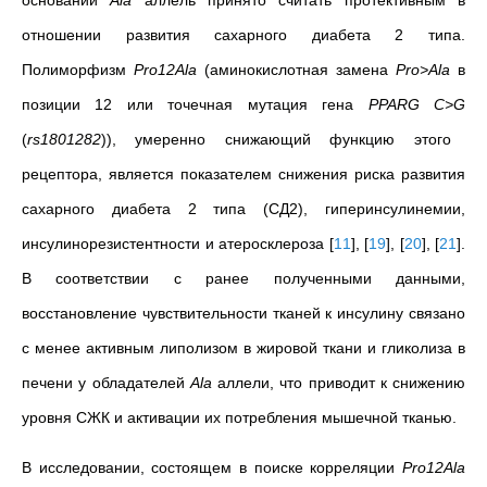
основании
Ala
аллель принято считать протективным в
отношении развития сахарного диабета 2 типа.
Полиморфизм
Pro12Аla
(аминокислотная замена
Pro>Ala
в
позиции 12 или точечная мутация гена
PPARG
C>G
(
rs1801282
)), умеренно снижающий функцию этого
рецептора, является показателем cнижения риска развития
сахарного диабета 2 типа (СД2), гиперинсулинемии,
инсулинорезистентности и атеросклероза
[
11
]
,
[
19
]
,
[
20
]
,
[
21
]
.
В соответствии с ранее полученными данными,
восстановление чувствительности тканей к инсулину связано
с менее активным липолизом в жировой ткани и гликолиза в
печени у обладателей
Ala
аллели, что приводит к снижению
уровня СЖК и активации их потребления мышечной тканью.
В исследовании, состоящем в поиске корреляции
Pro12Ala