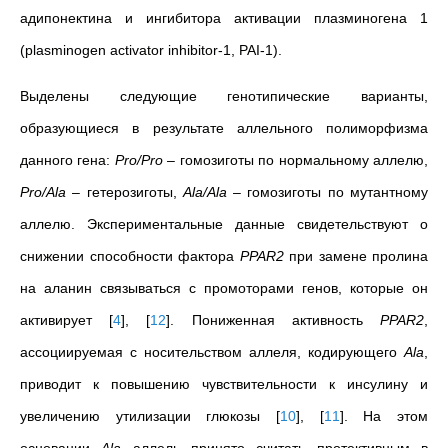
адипонектина и ингибитора активации плазминогена 1
(plasminogen activator inhibitor-1, PAI-1).
Выделены следующие генотипические варианты,
образующиеся в результате аллельного полиморфизма
данного гена:
Рrо/Рrо
– гомозиготы по нормальному аллелю,
Pro/Ala
– гетерозиготы,
Ala/Ala
– гомозиготы по мутантному
аллелю. Экспериментальные данные свидетельствуют о
снижении способности фактора
PPAR2
при замене пролина
на аланин связываться с промоторами генов, которые он
активирует
[
4
]
,
[
12
]
. Пониженная активность
PPAR2
,
ассоциируемая с носительством аллеля, кодирующего
Ala
,
приводит к повышению чувствительности к инсулину и
увеличению утилизации глюкозы
[
10
]
,
[
11
]
. На этом