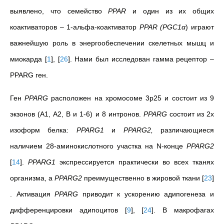
выявлено, что семейство
PPAR
и один из их общих
коактиваторов – 1-альфа-коактиватор
PPAR (PGC1α
) играют
важнейшую роль в энергообеспечении скелетных мышц и
миокарда
[
1
]
,
[
26
]
. Нами был исследован гамма рецептор –
PPARG ген.
Ген
PPARG
расположен на хромосоме 3р25 и состоит из 9
экзонов (А1, А2, В и 1-6) и 8 интронов.
PPARG
состоит из 2х
изоформ белка:
PPARG1
и
PPARG2,
различающиеся
наличием 28-аминокислотного участка на N-конце
PPARG2
[
14
]
.
PPARG1
экспрессируется практически во всех тканях
организма, а
PPARG2
преимущественно в жировой ткани
[
23
]
. Активация
PPARG
приводит к ускорению адипогенеза и
дифференцировки адипоцитов
[
9
]
,
[
24
]
. В макрофагах