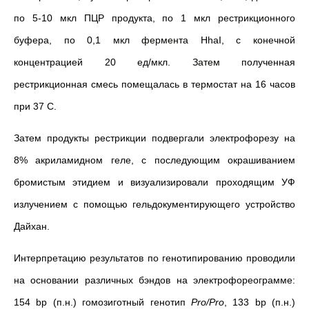
по 5-10 мкл ПЦР продукта, по 1 мкл рестрикционного
буфера, по 0,1 мкл фермента HhaI, с конечной
концентрацией 20 ед/мкл. Затем полученная
рестрикционная смесь помещалась в термостат на 16 часов
при 37 С.
Затем продукты рестрикции подвергали электрофорезу на
8% акриламидном геле, с последующим окрашиванием
бромистым этидием и визуализировали проходящим УФ
излучением с помощью гельдокументирующего устройство
Дайхан.
Интерпретацию результатов по генотипированию проводили
на основании различных бэндов на электрофореограмме:
154 bp (п.н.) гомозиготный генотип
Рrо/Рrо
, 133 bp (п.н.)