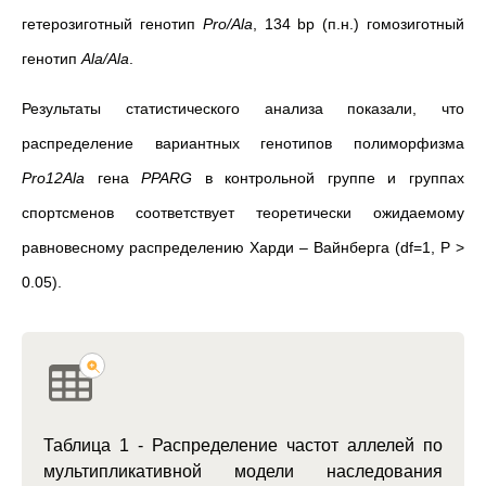
гетерозиготный генотип
Pro/Ala
, 134 bp (п.н.) гомозиготный
генотип
Ala/Ala
.
Результаты статистического анализа показали, что
распределение вариантных генотипов полиморфизма
Pro12Ala
гена
PPARG
в контрольной группе и группах
спортсменов соответствует теоретически ожидаемому
равновесному распределению Харди – Вайнберга (df=1, P >
0.05).
Таблица 1 - Распределение частот аллелей по
мультипликативной модели наследования