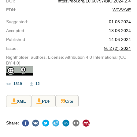
DOI
:
https://doi.org/10.60797/BIO.2024.2.4
EDN
:
WGSYVE
Suggested
:
01.05.2024
Accepted
:
13.06.2024
Published
:
14.06.2024
Issue
:
№ 2 (2), 2024
Rightholder: authors. License: Attribution 4.0 International (CC
BY 4.0)
1819
12
XML
PDF
Cite
Share
: