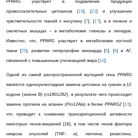
PPARG
участвует в подавлении продукции
провоспалительных цитокинов
[
18
]
,
[
22
]
и улучшении
чувствительности тканей к инсулину
[
7
]
,
[
17
]
, а в печени и
скелетных мышцах – в метаболизме глюкозы и липидов.
Известно, что,
PPARG
участвует в метаболизме костной
ткани
[
25
]
, развитии гипертрофии миокарда
[
5
]
,
[
6
]
и АГ,
связанной с повышенным утилизацией жира
[
16
]
.
Одной из самой распространенной мутацией гена
PPARG
является однонуклеотидная замена цитозина на гуанин в 12
кодоне (экзоне В) (
rs1801282
), в результате чего происходит
замена пролина на аланин (
Pro12Ala
) в белке
PPARG2
[
13
]
,
что приводит к снижению транскрипционной активности
некоторых генов-мишеней [16], в том числе генов фактора
некроза опухолей (TNF-
α
), лептина, резистина,