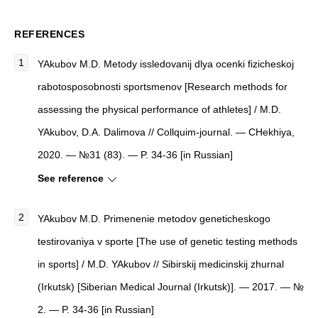
REFERENCES
YAkubov M.D. Metody issledovanij dlya ocenki fizicheskoj
rabotosposobnosti sportsmenov [Research methods for
assessing the physical performance of athletes] / M.D.
YAkubov, D.A. Dalimova // Collquim-journal. — CHekhiya,
2020. — №31 (83). — P. 34-36 [in Russian]
See reference
YAkubov M.D. Primenenie metodov geneticheskogo
testirovaniya v sporte [The use of genetic testing methods
in sports] / M.D. YAkubov // Sibirskij medicinskij zhurnal
(Irkutsk) [Siberian Medical Journal (Irkutsk)]. — 2017. — №
2. — P. 34-36 [in Russian]