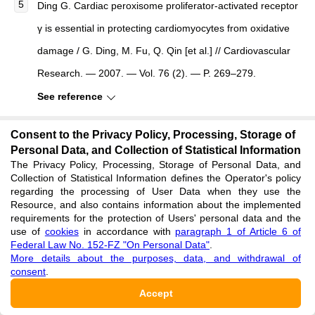
Ding G. Cardiac peroxisome proliferator-activated receptor
γ is essential in protecting cardiomyocytes from oxidative
damage / G. Ding, M. Fu, Q. Qin [et al.] // Cardiovascular
Research. — 2007. — Vol. 76 (2). — P. 269–279.
See reference
Consent to the Privacy Policy, Processing, Storage of
Duan S.Z. Cardiomyocyte-specffic knockout and agonist of
Personal Data, and Collection of Statistical Information
peroxisome proliferator-activated receptor-γ both induce
The Privacy Policy, Processing, Storage of Personal Data, and
Collection of Statistical Information defines the Operator's policy
cardiac hypertrophy in mice / S.Z. Duan, C.Y. Ivashchenko,
regarding the processing of User Data when they use the
M.W. Russell [et al.] // Circulation Research. — 2005. —
Resource, and also contains information about the implemented
requirements for the protection of Users' personal data and the
Vol. 97(4). — P. 372–379.
use of
cookies
in accordance with
paragraph 1 of Article 6 of
Federal Law No. 152-FZ "On Personal Data"
.
See reference
More details about the purposes, data, and withdrawal of
consent
.
Hevener A.L. Macrophage PPARγ is required for normal
Accept
skeletal muscle and hepatic insulin sensitivity and full