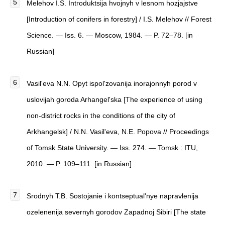
Melehov I.S. Introduktsija hvojnyh v lesnom hozjajstve
[Introduction of conifers in forestry] / I.S. Melehov // Forest
Science. — Iss. 6. — Moscow, 1984. — P. 72–78. [in
Russian]
Vasil'eva N.N. Opyt ispol'zovanija inorajonnyh porod v
uslovijah goroda Arhangel'ska [The experience of using
non-district rocks in the conditions of the city of
Arkhangelsk] / N.N. Vasil'eva, N.E. Popova // Proceedings
of Tomsk State University. — Iss. 274. — Tomsk : ITU,
2010. — P. 109–111. [in Russian]
Srodnyh T.B. Sostojanie i kontseptual'nye napravlenija
ozelenenija severnyh gorodov Zapadnoj Sibiri [The state