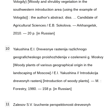
Vologdy) [Woody and shrubby vegetation in the
southwestern introduction area (using the example of
Vologda)] : the author's abstract. diss. ... Candidate of
Agricultural Sciences / E.B. Sokolova. — Arkhangelsk,
2010. — 20 p. [in Russian]
Yakushina E.I. Drevesnye rastenija razlichnogo
geograficheskogo proishozhdenija v ozelenenii g. Moskvy
[Woody plants of various geographical origin in the
landscaping of Moscow] / E.I. Yakushina // Introdukcija
drevesnyh rastenij [Introduction of woody plants]. — M. :
Forestry, 1980. — 158 p. [in Russian]
Zalesov S.V. Izuchenie perspektivnosti drevesnyh