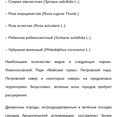
– Спирея иволистная (
Spiraea salicifolia
L.);
– Роза морщинистая (
Rosa rugose
Thunb.);
– Роза иглистая (
Rosa acicularis
L.);
– Рябинник рябинолистный (
Sorbaria sorbifolia
L.);
– Чубушник венечный (
Philadelphus coronarius
L.).
Наибольшее количество видов в следующих парках:
Ломоносовский, Парк «Майская горка», Петровский парк,
Петровский сквер и некоторые скверы на придомовых
территориях. Безусловно, зеленые зоны городов требуют
расширения.
Древесные породы, интродуцированные в зелёные посадки
городов Архангельской агломерации, составляют более