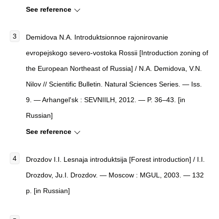
See reference
Demidova N.A. Introduktsionnoe rajonirovanie
evropejskogo severo-vostoka Rossii [Introduction zoning of
the European Northeast of Russia] / N.A. Demidova, V.N.
Nilov // Scientific Bulletin. Natural Sciences Series. — Iss.
9. — Arhangel'sk : SEVNIILH, 2012. — P. 36–43. [in
Russian]
See reference
Drozdov I.I. Lesnaja introduktsija [Forest introduction] / I.I.
Drozdov, Ju.I. Drozdov. — Moscow : MGUL, 2003. — 132
p. [in Russian]