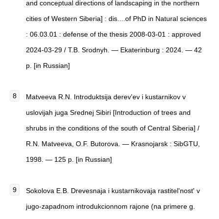
and conceptual directions of landscaping in the northern
cities of Western Siberia] : dis....of PhD in Natural sciences
: 06.03.01 : defense of the thesis 2008-03-01 : approved
2024-03-29 / T.B. Srodnyh. — Ekaterinburg : 2024. — 42
p. [in Russian]
Matveeva R.N. Introduktsija derev'ev i kustarnikov v
uslovijah juga Srednej Sibiri [Introduction of trees and
shrubs in the conditions of the south of Central Siberia] /
R.N. Matveeva, O.F. Butorova. — Krasnojarsk : SibGTU,
1998. — 125 p. [in Russian]
Sokolova E.B. Drevesnaja i kustarnikovaja rastitel'nost' v
jugo-zapadnom introdukcionnom rajone (na primere g.