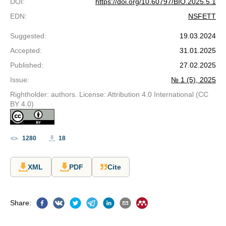
DOI
:
https://doi.org/10.60797/BIO.2025.5.1
EDN
:
NSFETT
Suggested
:
19.03.2024
Accepted
:
31.01.2025
Published
:
27.02.2025
Issue
:
№ 1 (5), 2025
Rightholder: authors. License: Attribution 4.0 International (CC
BY 4.0)
1280
18
XML
PDF
Cite
Share
: