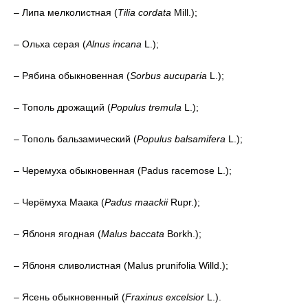
– Липа мелколистная (
Tilia cordata
Mill.);
– Ольха серая (
Alnus incana
L.);
– Рябина обыкновенная (
Sorbus aucuparia
L.);
– Тополь дрожащий (
Populus tremula
L.);
– Тополь бальзамический (
Populus balsamifera
L.);
– Черемуха обыкновенная (Padus racemose L.);
– Черёмуха Маака (
Padus maackii
Rupr.);
– Яблоня ягодная (
Malus baccata
Borkh.);
– Яблоня сливолистная (Malus prunifolia Willd.);
– Ясень обыкновенный (
Fraxinus excelsior
L.).