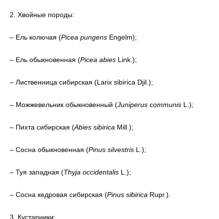
2. Хвойные породы:
– Ель колючая (
Picea pungens
Engelm);
– Ель обыкновенная (
Picea abies
Link.);
– Лиственница сибирская (Larix sibirica Djil.);
– Можжевельник обыкновенный (
Juniperus communis
L.);
– Пихта сибирская (
Abies sibirica
Mill.);
– Сосна обыкновенная (
Pinus silvestris
L.);
– Туя западная (
Thyja оccidentalis
L.);
– Сосна кедровая сибирская (
Pinus sibirica
Rupr.).
3. Кустарники: