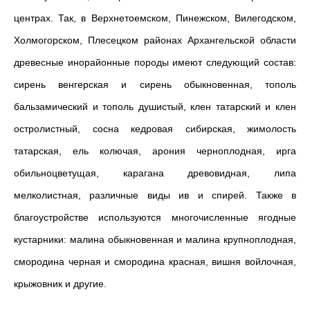
центрах. Так, в Верхнетоемском, Пинежском, Вилегодском,
Холмогорском, Плесецком районах Архангельской области
древесные инорайонные породы имеют следующий состав:
сирень венгерская и сирень обыкновенная, тополь
бальзамический и тополь душистый, клен татарский и клен
остролистный, сосна кедровая сибирская, жимолость
татарская, ель колючая, арония черноплодная, ирга
обильноцветущая, карагана древовидная, липа
мелколистная, различные виды ив и спирей. Также в
благоустройстве используются многочисленные ягодные
кустарники: малина обыкновенная и малина крупноплодная,
смородина черная и смородина красная, вишня войлочная,
крыжовник и другие.