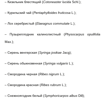
– Кизильник блестящий (
Cotoneaster lucida
Schl.);
– Курильский чай (
Pentaphylloides fruticosa
L.);
– Лох серебристый (
Elaeagnus commutate
L.);
– Пузыреплодник калинолистный (
Physocarpus opulifolia
Max.);
– Сирень венгерская (
Syringa josikae
Jacg);
– Сирень обыкновенная (
Syringa vulgaris
L.);
– Смородина черная (
Ribes nigrum
L.);
– Смородина красная (
Ribes rubrum
L.);
– Снежноягодник белый (
Symphoricarpos albus
Dill);