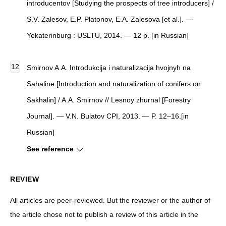
introducentov [Studying the prospects of tree introducers] /
S.V. Zalesov, E.P. Platonov, E.A. Zalesova [et al.]. —
Yekaterinburg : USLTU, 2014. — 12 p. [in Russian]
Smirnov A.A. Introdukcija i naturalizacija hvojnyh na
Sahaline [Introduction and naturalization of conifers on
Sakhalin] / A.A. Smirnov // Lesnoy zhurnal [Forestry
Journal]. — V.N. Bulatov CPI, 2013. — P. 12–16.[in
Russian]
See reference
REVIEW
All articles are peer-reviewed. But the reviewer or the author of
the article chose not to publish a review of this article in the