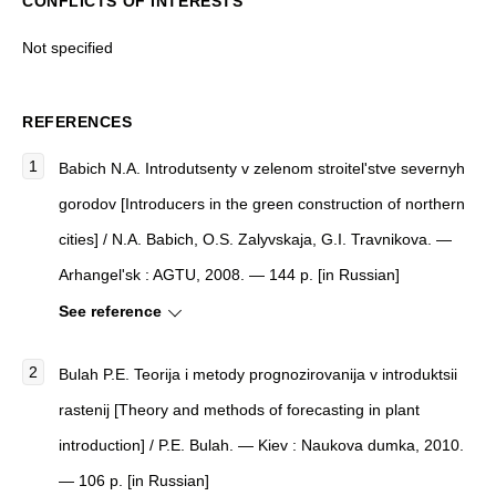
CONFLICTS OF INTERESTS
Not specified
REFERENCES
Babich N.A. Introdutsenty v zelenom stroitel'stve severnyh
gorodov [Introducers in the green construction of northern
cities] / N.A. Babich, O.S. Zalyvskaja, G.I. Travnikova. —
Arhangel'sk : AGTU, 2008. — 144 p. [in Russian]
See reference
Bulah P.E. Teorija i metody prognozirovanija v introduktsii
rastenij [Theory and methods of forecasting in plant
introduction] / P.E. Bulah. — Kiev : Naukova dumka, 2010.
— 106 p. [in Russian]