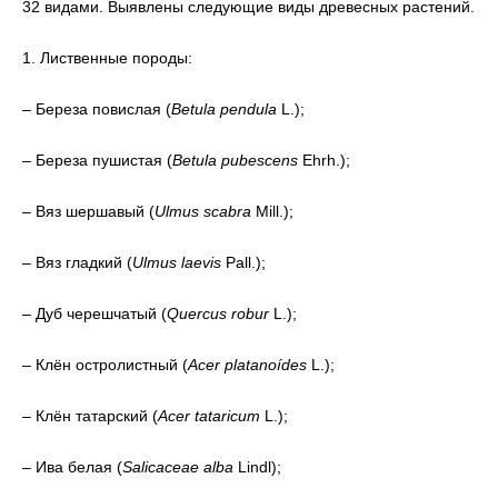
32 видами.
Выявлены следующие виды древесных растений.
1. Лиственные породы:
– Береза повислая (
Betula pendula
L.);
– Береза пушистая (
Betula pubescens
Ehrh.);
– Вяз шершавый (
Ulmus scabra
Mill.);
– Вяз гладкий (
Ulmus laevis
Pall.);
– Дуб черешчатый (
Quercus robur
L.);
– Клён остролистный (
Acer platanoídes
L.);
– Клён татарский (
Acer tataricum
L.);
– Ива белая (
Salicaceae alba
Lindl);