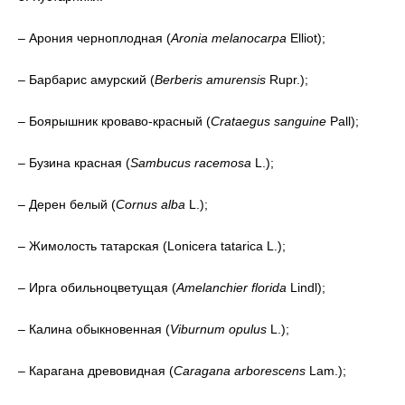
– Арония черноплодная (
Aronia melanocarpa
Elliot);
– Барбарис амурский (
Berberis amurensis
Rupr.);
– Боярышник кроваво-красный (
Crataegus sanguine
Pall);
– Бузина красная (
Sambucus racemosa
L.);
– Дерен белый (
Cornus alba
L.);
– Жимолость татарская (Lonicera tatarica L.);
– Ирга обильноцветущая (
Amelanchier florida
Lindl);
– Калина обыкновенная (
Viburnum opulus
L.);
– Карагана древовидная (
Caragana arborescens
Lam.);