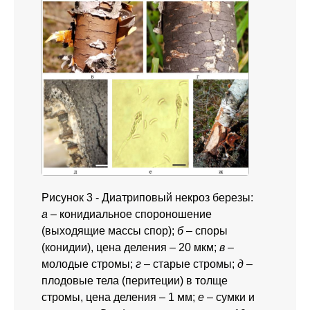
Рисунок 3 - Диатриповый некроз березы:
а
– конидиальное спороношение
(выходящие массы спор);
б
– споры
(конидии), цена деления – 20 мкм;
в
–
молодые стромы;
г
– старые стромы;
д
–
плодовые тела (перитеции) в толще
стромы, цена деления – 1 мм;
е
– сумки и