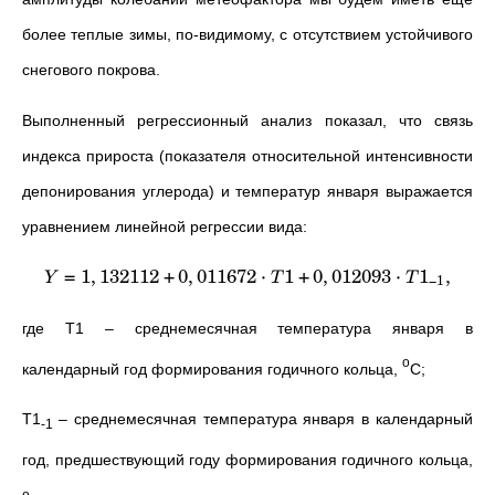
более теплые зимы, по-видимому, с отсутствием устойчивого
снегового покрова.
Выполненный регрессионный анализ показал, что связь
индекса прироста (показателя относительной интенсивности
депонирования углерода) и температур января выражается
уравнением линейной регрессии вида:
=
1
,
132112
+
0
,
011672
⋅
1
+
0
,
012093
⋅
1
,
Y
T
T
−
1
где Т1 – среднемесячная температура января в
о
календарный год формирования годичного кольца,
С;
Т1
– среднемесячная температура января в календарный
-1
год, предшествующий году формирования годичного кольца,
о