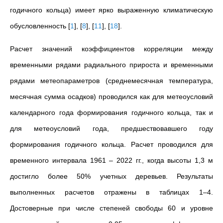
годичного кольца) имеет ярко выраженную климатическую
обусловленность
[
1
]
,
[
8
]
,
[
11
]
,
[
18
]
.
Расчет значений коэффициентов корреляции между
временными рядами радиального прироста и временными
рядами метеопараметров (среднемесячная температура,
месячная сумма осадков) проводился как для метеоусловий
календарного года формирования годичного кольца, так и
для метеоусловий года, предшествовавшего году
формирования
годичного кольца. Расчет проводился для
временного интервала 1961 – 2022 гг., когда высоты 1,3 м
достигло более 50% учетных деревьев. Результаты
выполненных расчетов отражены в таблицах 1–4.
Достоверные при числе степеней свободы 60 и уровне