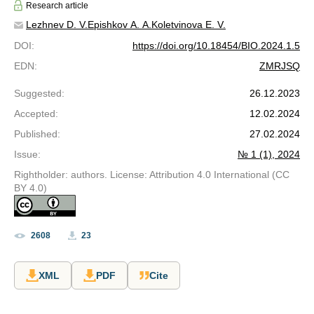
Research article
Lezhnev D. V.
Epishkov A. A.
Koletvinova E. V.
DOI
:
https://doi.org/10.18454/BIO.2024.1.5
EDN
:
ZMRJSQ
Suggested
:
26.12.2023
Accepted
:
12.02.2024
Published
:
27.02.2024
Issue
:
№ 1 (1), 2024
Rightholder: authors. License: Attribution 4.0 International (CC
BY 4.0)
2608
23
XML
PDF
Cite