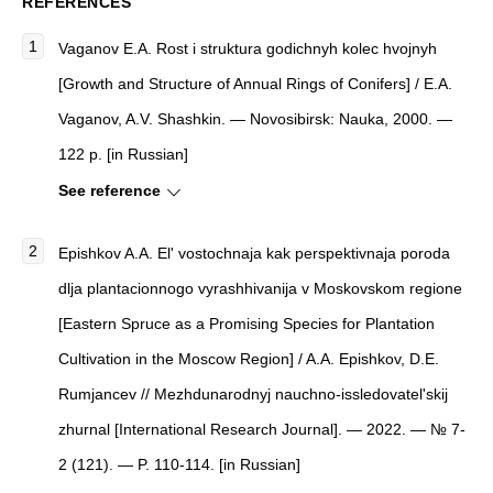
REFERENCES
Vaganov E.A. Rost i struktura godichnyh kolec hvojnyh
[Growth and Structure of Annual Rings of Conifers] / E.A.
Vaganov, A.V. Shashkin. — Novosibirsk: Nauka, 2000. —
122 p. [in Russian]
See reference
Epishkov A.A. El' vostochnaja kak perspektivnaja poroda
dlja plantacionnogo vyrashhivanija v Moskovskom regione
[Eastern Spruce as a Promising Species for Plantation
Cultivation in the Moscow Region] / A.A. Epishkov, D.E.
Rumjancev // Mezhdunarodnyj nauchno-issledovatel'skij
zhurnal [International Research Journal]. — 2022. — № 7-
2 (121). — P. 110-114. [in Russian]