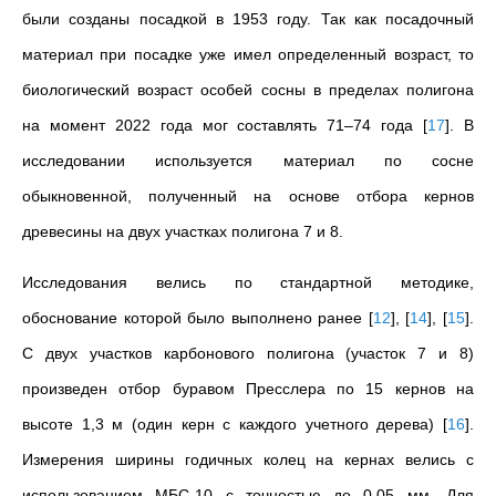
были созданы посадкой в 1953 году. Так как посадочный
материал при посадке уже имел определенный возраст, то
биологический возраст особей сосны в пределах полигона
на момент 2022 года мог составлять 71–74 года
[
17
]
. В
исследовании используется материал по сосне
обыкновенной, полученный на основе отбора кернов
древесины на двух участках полигона 7 и 8.
Исследования велись по стандартной методике,
обоснование которой было выполнено ранее
[
12
]
,
[
14
]
,
[
15
]
.
С двух участков карбонового полигона (участок 7 и 8)
произведен отбор буравом Пресслера по 15 кернов на
высоте 1,3 м (один керн с каждого учетного дерева)
[
16
]
.
Измерения ширины годичных колец на кернах велись с
использованием МБС-10 с точностью до 0,05 мм. Для