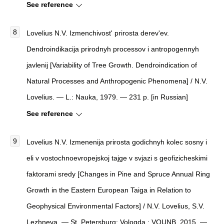
See reference
Lovelius N.V. Izmenchivost' prirosta derev'ev.
Dendroindikacija prirodnyh processov i antropogennyh
javlenij [Variability of Tree Growth. Dendroindication of
Natural Processes and Anthropogenic Phenomena] / N.V.
Lovelius. — L.: Nauka, 1979. — 231 p. [in Russian]
See reference
Lovelius N.V. Izmenenija prirosta godichnyh kolec sosny i
eli v vostochnoevropejskoj tajge v svjazi s geofizicheskimi
faktorami sredy [Changes in Pine and Spruce Annual Ring
Growth in the Eastern European Taiga in Relation to
Geophysical Environmental Factors] / N.V. Lovelius, S.V.
Lezhneva. — St. Petersburg: Vologda : VOUNB, 2015. —