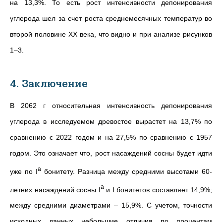
на 13,3%. То есть рост интенсивности депонирования
углерода шел за счет роста среднемесячных температур во
второй половине XX века, что видно и при анализе рисунков
1–3.
4. Заключение
В 2062 г относительная интенсивность депонирования
углерода в исследуемом древостое вырастет на 13,7% по
сравнению с 2022 годом и на 27,5% по сравнению с 1957
годом. Это означает что, рост насаждений сосны будет идти
а
уже по I
бонитету. Разница между средними высотами 60-
a
летних насаждений сосны I
и I бонитетов составляет 14,9%;
между средними диаметрами – 15,9%. С учетом, точности
исходных данных небольшие отличия по процентам