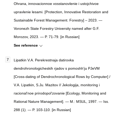
Ohrana, innovacionnoe vosstanovlenie i ustojchivoe
upravlenie lesami. [Protection, Innovative Restoration and
Sustainable Forest Management. Forestry] – 2023. —
Voronezh State Forestry University named after G.F.
Morozov, 2023. — P. 71-79. [in Russian]
See reference
Lipatkin V.A. Perekrestnaja datirovka
dendrohronologicheskih rjadov s pomoshh'ju PJeVM
[Cross-dating of Dendrochronological Rows by Computer] /
V.A. Lipatkin, S.Ju. Mazitov // Jekologija, monitoring i
racional'noe prirodopol'zovanie [Ecology, Monitoring and
Rational Nature Management]. — M.: MSUL, 1997. — Iss.
288 (1). — P. 103-110. [in Russian]