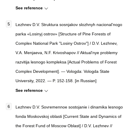
See reference
Lezhnev D.V. Struktura sosnjakov slozhnyh nacional'nogo
parka «Losinyj ostrov» [Structure of Pine Forests of
Complex National Park "Losiny Ostrov"] / D.V. Lezhnev,
V.A. Menjaeva, N.F. Krivoshapov // Aktual'nye problemy
razvitija lesnogo kompleksa [Actual Problems of Forest
Complex Development]. — Vologda: Vologda State
University, 2022. — P. 152-158. [in Russian]
See reference
Lezhnev D.V. Sovremennoe sostojanie i dinamika lesnogo
fonda Moskovskoj oblasti [Current State and Dynamics of
the Forest Fund of Moscow Oblast] / D.V. Lezhnev //