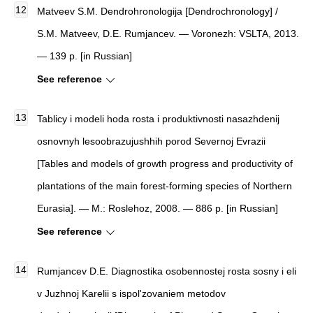
Matveev S.M. Dendrohronologija [Dendrochronology] /
S.M. Matveev, D.E. Rumjancev. — Voronezh: VSLTA, 2013.
— 139 p. [in Russian]
See reference
Tablicy i modeli hoda rosta i produktivnosti nasazhdenij
osnovnyh lesoobrazujushhih porod Severnoj Evrazii
[Tables and models of growth progress and productivity of
plantations of the main forest-forming species of Northern
Eurasia]. — M.: Roslehoz, 2008. — 886 p. [in Russian]
See reference
Rumjancev D.E. Diagnostika osobennostej rosta sosny i eli
v Juzhnoj Karelii s ispol'zovaniem metodov