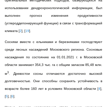
оригинальных методических подходов, базирующихся на
использовании дендрохронологической информации, был
выполнен прогноз изменения продуктивности
(углероддепонирующей функции) в связи с трансформацией
климата
[
2
]
,
[
19
]
.
Сосняки вместе с ельниками и березняками господствуют
среди лесных насаждений Московского региона. Сосновые
насаждения по состоянию на 01.01.2021 г. в Московской
области занимают 354,3 тыс. га с общим запасом 85,48 млн.
3
м
. Древостои сосны отличаются достаточно высокой
долговечностью. Они способны сохранять устойчивость в
возрасте более 160 лет в условиях Московской области
[
4
]
,
[
5
]
,
[
6
]
.