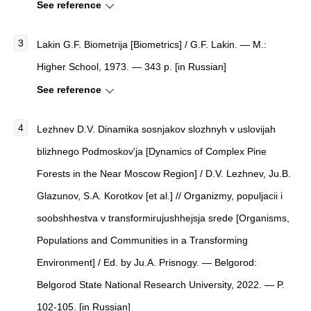
See reference
Lakin G.F. Biometrija [Biometrics] / G.F. Lakin. — M.:
Higher School, 1973. — 343 p. [in Russian]
See reference
Lezhnev D.V. Dinamika sosnjakov slozhnyh v uslovijah
blizhnego Podmoskov'ja [Dynamics of Complex Pine
Forests in the Near Moscow Region] / D.V. Lezhnev, Ju.B.
Glazunov, S.A. Korotkov [et al.] // Organizmy, populjacii i
soobshhestva v transformirujushhejsja srede [Organisms,
Populations and Communities in a Transforming
Environment] / Ed. by Ju.A. Prisnogy. — Belgorod:
Belgorod State National Research University, 2022. — P.
102-105. [in Russian]