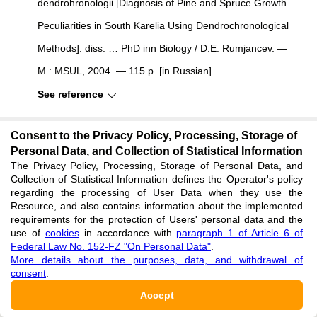
dendrohronologii [Diagnosis of Pine and Spruce Growth
Peculiarities in South Karelia Using Dendrochronological
Methods]: diss. … PhD inn Biology / D.E. Rumjancev. —
M.: MSUL, 2004. — 115 p. [in Russian]
See reference
Rumjancev D.E. Potencial ispol'zovanija
Consent to the Privacy Policy, Processing, Storage of
Personal Data, and Collection of Statistical Information
dendrohronologicheskoj informacii v lesnoj nauke i praktike
The Privacy Policy, Processing, Storage of Personal Data, and
Collection of Statistical Information defines the Operator's policy
[Potential Use of Dendrochronological Information in Forest
regarding the processing of User Data when they use the
Science and Practice]: dis. … PhD in Biology / D.E.
Resource, and also contains information about the implemented
requirements for the protection of Users' personal data and the
Rumjancev. — M.: MSUL, 2011. — 354 p. [in Russian]
use of
cookies
in accordance with
paragraph 1 of Article 6 of
Federal Law No. 152-FZ "On Personal Data"
.
See reference
More details about the purposes, data, and withdrawal of
consent
.
Rumjancev D.E. Metodicheskie rekomendacii po otboru
Accept
kernov drevesiny dlja celej dendrohronologicheskih