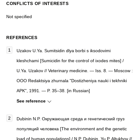
CONFLICTS OF INTERESTS
Not specified
REFERENCES
Uzakov U.Ya. Sumitsidin dlya borbi s iksodovimi
kleshchami [Sumicidin for the control of ixodes mites] /
U.Ya. Uzakov // Veterinary medicine. — Iss. 8. — Moscow :
OOO Redaktsiya zhurnala "Dostizheniya nauki i tekhniki
APK", 1991. — P. 35–38. [in Russian]
See reference
Dubinin N.P. Окружающая среда и генетический груз
популяций человека [The environment and the genetic
load of human populations] / N.P. Dubinin, Yu.P. Altukhov //