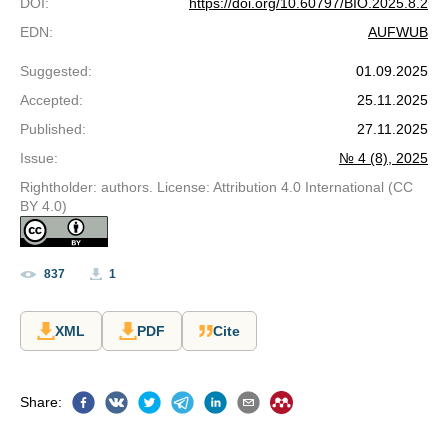
DOI
:
https://doi.org/10.60797/BIO.2025.8.2
EDN
:
AUFWUB
Suggested
:
01.09.2025
Accepted
:
25.11.2025
Published
:
27.11.2025
Issue
:
№ 4 (8), 2025
Rightholder: authors. License: Attribution 4.0 International (CC
BY 4.0)
837
1
XML
PDF
Cite
Share
: