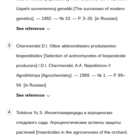
Uspehi sovremennoj genetiki [The successes of modern
genetics]. — 1982. — № 10. — P. 3–26. [in Russian]
See reference
Chermenskii D.I. Otbor aktinomitsetov produtsentov
biopestitsidov [Selection of actinomycetes of biopesticide
producers] / D.I. Chermenskii, A.A. Nepoklonov //
Agrokhimiya [Agrochemistry]. — 1989. — № 1. — P. 89–
94. [in Russian]
See reference
Tolstova Yu.S. Инсектоакарициды в агроценозах
плодового сада. Агроценотические аспекты защиты
растений [Insecticides in the agrocenoses of the orchard.