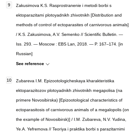
Zakusimova K.S. Rasprostranenie i metodi borbi s
ektoparazitami plotoyadnikh zhivotnikh [Distribution and
methods of control of ectoparasites of carnivorous animals]
/ K.S. Zakusimova, A.V. Semenko // Scientific Bulletin. —
Iss. 293. — Moscow : EBS Lan, 2018. — P. 167–174. [in
Russian]
See reference
Zubareva I.M. Epizootologicheskaya kharakteristika
ektoparazitozov plotoyadnikh zhivotnikh megapolisa (na
primere Novosibirska) [Epizootological characteristics of
ectoparasitosis of carnivorous animals of a megalopolis (on
the example of Novosibirsk)] / I.M. Zubareva, N.V. Yudina,
Ye.A. Yefremova // Teoriya i praktika borbi s parazitarnimi