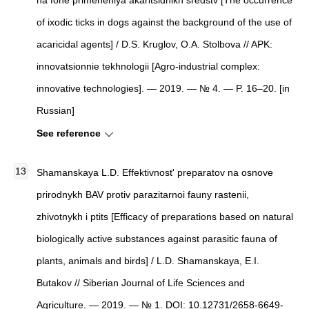
na fone primeneniya akaritsidnikh sredstv [The occurrence
of ixodic ticks in dogs against the background of the use of
acaricidal agents] / D.S. Kruglov, O.A. Stolbova // APK:
innovatsionnie tekhnologii [Agro-industrial complex:
innovative technologies]. — 2019. — № 4. — P. 16–20. [in
Russian]
See reference
Shamanskaya L.D. Effektivnost' preparatov na osnove
prirodnykh BAV protiv parazitarnoi fauny rastenii,
zhivotnykh i ptits [Efficacy of preparations based on natural
biologically active substances against parasitic fauna of
plants, animals and birds] / L.D. Shamanskaya, E.I.
Butakov // Siberian Journal of Life Sciences and
Agriculture. — 2019. — № 1. DOI: 10.12731/2658-6649-