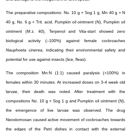
The preparative compositions: No. 10 g + Sog 1 g, Mn 40 g + N
40 g, No. 6 g + Trit. acid, Pumpkin oil ointment (N), Pumpkin oil
ointment (M.z. 40), Terpenol and Vita-start showed zero
biological activity (–100%) against female cockroaches
Nauphoeta cinerea
, indicating their environmental safety and
potential for use against insects (lice, fleas).
The composition Mn:N (1:1) caused paralysis (+100%) in
females within 30 minutes. At increased doses on 3-4 week old
larvae, their death was noted. After treatment with the
compositions No. 10 g + Sog 1 g and Pumpkin oil ointment (N),
the emergence of live larvae was observed. The drug
Neostomosan caused active movement of cockroaches towards
the edges of the Petri dishes in contact with the external