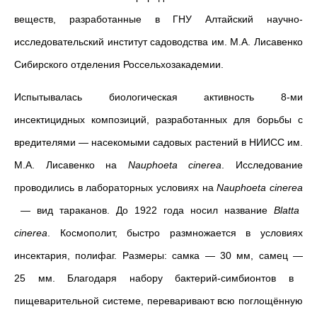
веществ, разработанные в ГНУ Алтайский научно-
исследовательский институт садо­водства им. М.А. Лисавенко
Сибирского отделения Россельхозакадемии.
Испытывалась биологическая активность 8-ми
инсектицидных композиций, разработанных для борьбы с
вредителями — насекомыми садовых растений в НИИСС им.
М.А. Лисавенко на
Nauphoeta cinerea
. Исследование
проводились в лабораторных условиях на
Nauphoeta cinerea
— вид тараканов. До 1922 года носил название
Blatta
cinerea
.
Космополит, быстро размножается в условиях
инсектария, полифаг. Размеры: самка
—
30 мм, cамец
—
25 мм. Благодаря набору бактерий-симбионтов в
пищеварительной системе, переваривают всю поглощённую