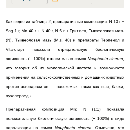
Как видно из таблицы 2,
препаративные композиции: N 10 г +
Sog 1 г, Mn 40 г + N 40 г, N 6 г + Трит.к-та, Тыквеоловая мазь
(N), Тыквеоловая мазь (М.з. 40) и препараты Терпенол и
Vita-старт показали отрицательную биологическую
активность (– 100%) относительно
самок
Nauphoeta cinerea
,
что говорит об их экологической чистоте и возможности
применения на сельскохозяйственных и домашних животных
против эктопаразитов — насекомых, таких как вши, блохи,
пухопероеды.
Препаративная композиция Mn: N (1:1) показала
положительную биологическую активность (+ 100%) в виде
парализации на
самок
Nauphoeta cinerea
.
Отмечено, что