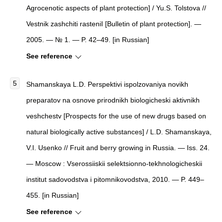
Agrocenotic aspects of plant protection] / Yu.S. Tolstova //
V
estnik zashchiti rasteni
I [B
ulletin of plant protection
]. —
2005. — № 1. — P. 42–49. [in Russian]
See reference
Shamanskaya L.D. Perspektivi ispolzovaniya novikh
preparatov na osnove prirodnikh biologicheski aktivnikh
veshchestv [Prospects for the use of new drugs based on
natural biologically active substances] / L.D. Shamanskaya,
V.I. Usenko // Fruit and berry growing in Russia. — Iss. 24.
— Moscow : Vserossiiskii selektsionno-tekhnologicheskii
institut sadovodstva i pitomnikovodstva, 2010. — P. 449–
455. [in Russian]
See reference